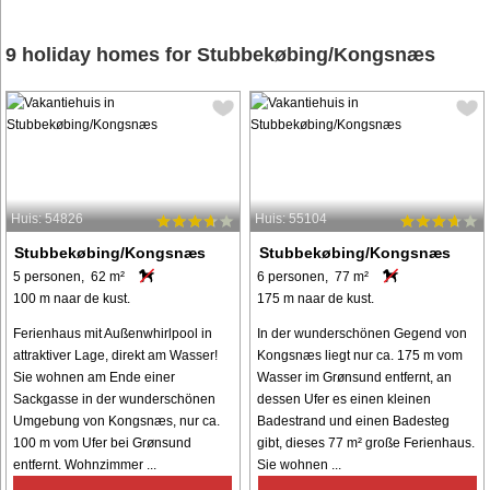
9 holiday homes for Stubbekøbing/Kongsnæs
Huis: 54826
Huis: 55104
Stubbekøbing/Kongsnæs
Stubbekøbing/Kongsnæs
5 personen, 62 m²
6 personen, 77 m²
100 m naar de kust.
175 m naar de kust.
Ferienhaus mit Außenwhirlpool in
In der wunderschönen Gegend von
attraktiver Lage, direkt am Wasser!
Kongsnæs liegt nur ca. 175 m vom
Sie wohnen am Ende einer
Wasser im Grønsund entfernt, an
Sackgasse in der wunderschönen
dessen Ufer es einen kleinen
Umgebung von Kongsnæs, nur ca.
Badestrand und einen Badesteg
100 m vom Ufer bei Grønsund
gibt, dieses 77 m² große Ferienhaus.
entfernt. Wohnzimmer ...
Sie wohnen ...