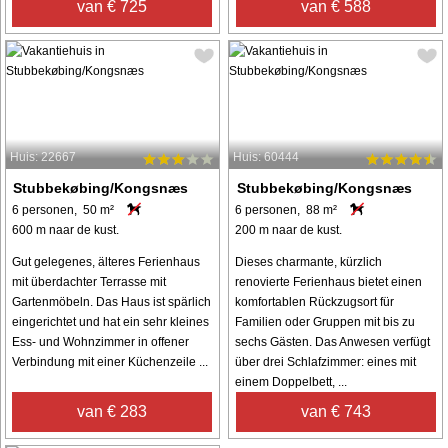
van € 725
van € 588
Huis: 22667
Huis: 60444
Stubbekøbing/Kongsnæs
Stubbekøbing/Kongsnæs
6 personen, 50 m²
6 personen, 88 m²
600 m naar de kust.
200 m naar de kust.
Gut gelegenes, älteres Ferienhaus
Dieses charmante, kürzlich
mit überdachter Terrasse mit
renovierte Ferienhaus bietet einen
Gartenmöbeln. Das Haus ist spärlich
komfortablen Rückzugsort für
eingerichtet und hat ein sehr kleines
Familien oder Gruppen mit bis zu
Ess- und Wohnzimmer in offener
sechs Gästen. Das Anwesen verfügt
Verbindung mit einer Küchenzeile ...
über drei Schlafzimmer: eines mit
einem Doppelbett, ...
van € 283
van € 743