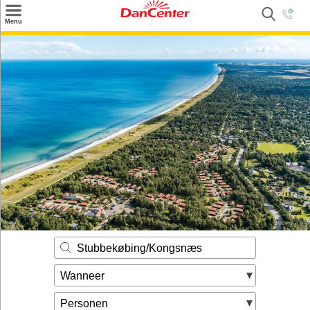
×
Menu
Zoeken
Inspiratie
Informatie over
Service
Kontakt
Stubbekøbing/Kongsnæs
Wanneer
Personen