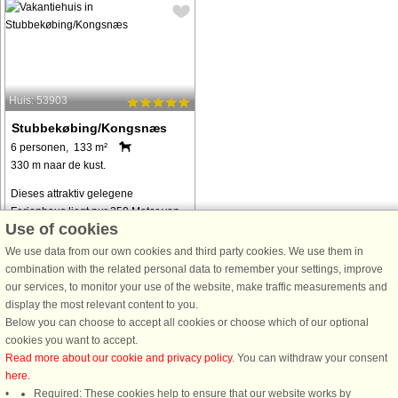
Huis: 53903
Stubbekøbing/Kongsnæs
6 personen, 133 m²
330 m naar de kust.
Dieses attraktiv gelegene
Ferienhaus liegt nur 350 Meter von
Use of cookies
der Küste entfernt bei Stubbekøbing
und bietet den perfekten
We use data from our own cookies and third party cookies. We use them in
Ausgangspunkt für einen
combination with the related personal data to remember your settings, improve
erholsamen Urlaub am Meer. Das
our services, to monitor your use of the website, make traffic measurements and
Haus wurde 2022 komplett ...
display the most relevant content to you.
Below you can choose to accept all cookies or choose which of our optional
van € 708
cookies you want to accept.
Read more about our cookie and privacy policy
. You can withdraw your consent
here
.
Alle
vakantiewoningen in de omgeving
.
Required: These cookies help to ensure that our website works by