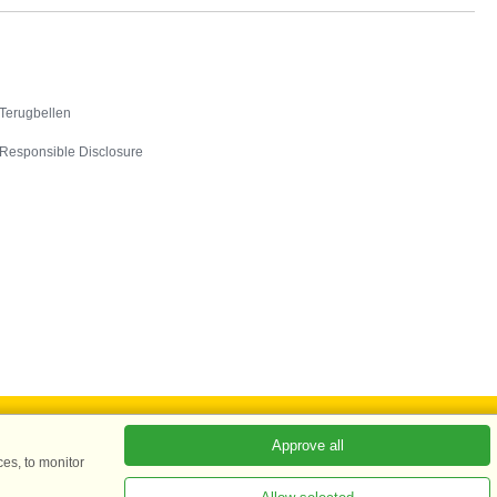
Contact
Terugbellen
Responsible Disclosure
Approve all
es, to monitor
ADKKK