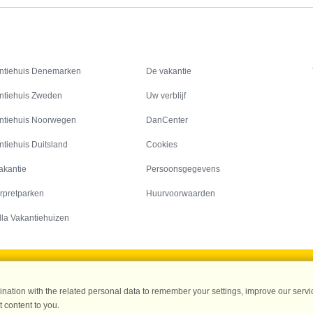
Inspiratie
Informatie over
ntiehuis Denemarken
De vakantie
ntiehuis Zweden
Uw verblijf
ntiehuis Noorwegen
DanCenter
ntiehuis Duitsland
Cookies
akantie
Persoonsgegevens
rpretparken
Huurvoorwaarden
lla Vakantiehuizen
DanCenter A/S - Kronprinsensgade 3, 2. - 1114 København K - Danmark
ation with the related personal data to remember your settings, improve our servic
Tel.: +45 70 13 00 00 - Fax.: +45 70 13 70 70 - CVR: 67324013
 content to you.
ke Bank Copenhagen - IBAN: DK35 3000 4073 0424 53 - BIC/Swift Code : DAB