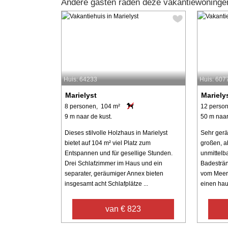
Andere gasten raden deze vakantiewoningen
Huis: 64233
Huis: 607
Marielyst
Mariely
8 personen, 104 m²
12 perso
9 m naar de kust.
50 m naar
Dieses stilvolle Holzhaus in Marielyst
Sehr gerä
bietet auf 104 m² viel Platz zum
großen, a
Entspannen und für gesellige Stunden.
unmittelb
Drei Schlafzimmer im Haus und ein
Badesträn
separater, geräumiger Annex bieten
vom Meer 
insgesamt acht Schlafplätze ...
einen hau
van € 823