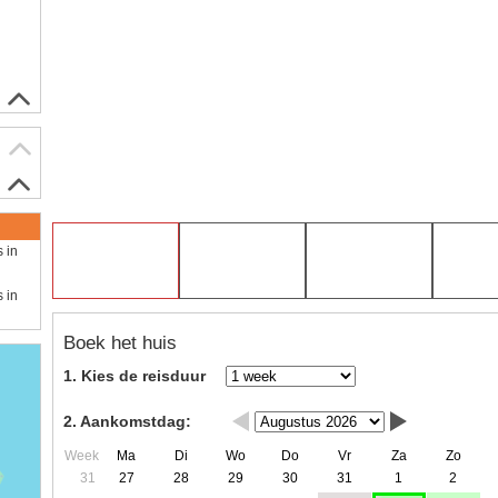
s in
s in
Boek het huis
1. Kies de reisduur
2. Aankomstdag:
Week
Ma
Di
Wo
Do
Vr
Za
Zo
31
27
28
29
30
31
1
2