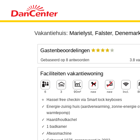
Vakantiehuis:
Marielyst
,
Falster
,
Denemar
Gastenbeoordelingen
Gebaseerd op 8 antwoorden
3.8 va
Faciliteiten vakantiewoning
6
3
90m²
nee
nee
Incl.
8
Hassel free checkin via Smart lock keyboxes
Energie-zuinig huis (aardverwarming, zonne-energie o
warmtepomp)
Haard/houtkachel
1 badkamer
Afwasmachine