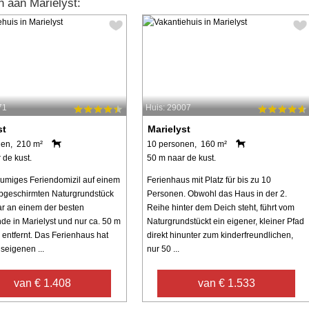
 aan Marielyst:
71
Huis: 29007
st
Marielyst
nen, 210 m²
10 personen, 160 m²
 de kust.
50 m naar de kust.
umiges Feriendomizil auf einem
Ferienhaus mit Platz für bis zu 10
bgeschirmten Naturgrundstück
Personen. Obwohl das Haus in der 2.
ar an einem der besten
Reihe hinter dem Deich steht, führt vom
de in Marielyst und nur ca. 50 m
Naturgrundstückt ein eigener, kleiner Pfad
entfernt. Das Ferienhaus hat
direkt hinunter zum kinderfreundlichen,
seigenen ...
nur 50 ...
van € 1.408
van € 1.533