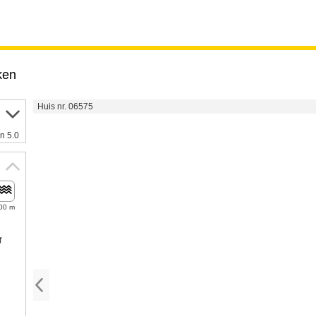
ken
Huis nr. 06575
n 5.0
00 m
f