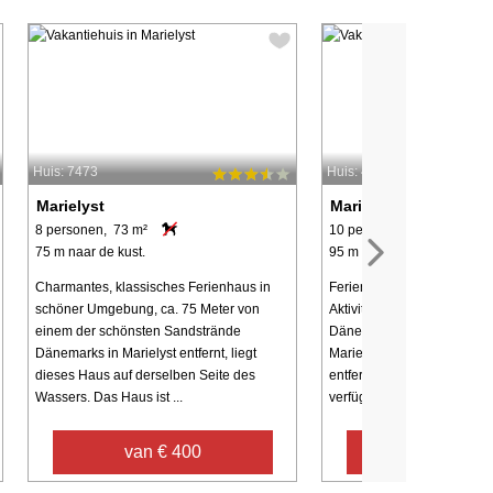
Huis: 7473
Huis: 48842
Marielyst
Marielyst
8 personen, 73 m²
10 personen, 150 m²
75 m naar de kust.
95 m naar de kust.
Charmantes, klassisches Ferienhaus in
Ferienhaus mit Whirlpool,
schöner Umgebung, ca. 75 Meter von
Aktivitätsraum in der Nähe
einem der schönsten Sandstrände
Dänemarks schönstem Sand
Dänemarks in Marielyst entfernt, liegt
Marielyst, nur ca. 100 Met
dieses Haus auf derselben Seite des
entfernt. Das gut ausgestat
Wassers. Das Haus ist ...
verfügt über einen ...
van € 400
van € 1.1