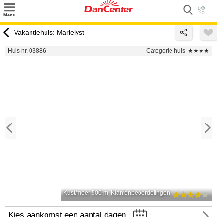
×
Menu
Zoeken
Vakantiehuis: Marielyst
Inspiratie
Huis nr. 03886
Categorie huis:
★★★★
Informatie over
Service
Kontakt
Kust/meer 500 m
Klantenbeoordelingen
Kies aankomst een aantal dagen