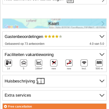
Kaart
Gastenbeoordelingen
Gebaseerd op 73 antwoorden
4.0 van 5.0
Faciliteiten vakantiewoning
14
5
168m²
nee
nee
Incl.
500 m
Huisbeschrijving
Extra services
Free cancellation