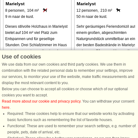
Marielyst
Marielyst
8 personen, 104 m²
12 personen, 210 m²
9 m naar de kust.
50 m naar de kust.
Dieses stilvolle Holzhaus in Marielyst
Sehr geräumiges Feriendomizil auf
bietet auf 104 m² viel Platz zum
einem großen, abgeschirmten
Entspannen und für gesellige
Naturgrundstück unmittelbar an ein
Stunden. Drei Schlafzimmer im Haus
der besten Badestrände in Marielyst
und ein separater, geräumiger Annex
und nur ca. 50 m vom Meer entfernt.
Use of cookies
bieten insgesamt acht Schlafplätze ...
Das Ferienhaus hat einen
hauseigenen ...
We use data from our own cookies and third party cookies. We use them in
combination with the related personal data to remember your settings, improve
our services, to monitor your use of the website, make traffic measurements and
van € 823
van € 1.408
display the most relevant content to you.
Below you can choose to accept all cookies or choose which of our optional
cookies you want to accept.
Read more about our cookie and privacy policy
. You can withdraw your consent
here
.
Required: These cookies help to ensure that our website works by activating
basic functions such as remembering the list of favorite houses.
Functional: These are used to remember your search settings, e.g. number of
DanCenter A/S - Kronprinsensgade 3, 2. - 1114 København K - Danmark
people, pets, date of arrival, etc.
Tel.: +45 70 13 00 00 - Fax.: +45 70 13 70 70 - CVR: 67324013