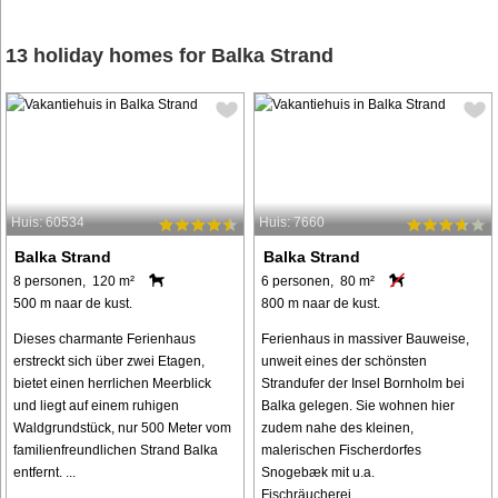
13 holiday homes for Balka Strand
Huis: 60534
Huis: 7660
Balka Strand
Balka Strand
8 personen, 120 m²
6 personen, 80 m²
500 m naar de kust.
800 m naar de kust.
Dieses charmante Ferienhaus
Ferienhaus in massiver Bauweise,
erstreckt sich über zwei Etagen,
unweit eines der schönsten
bietet einen herrlichen Meerblick
Strandufer der Insel Bornholm bei
und liegt auf einem ruhigen
Balka gelegen. Sie wohnen hier
Waldgrundstück, nur 500 Meter vom
zudem nahe des kleinen,
familienfreundlichen Strand Balka
malerischen Fischerdorfes
entfernt. ...
Snogebæk mit u.a.
Fischräucherei, ...