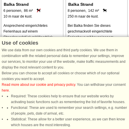
Balka Strand
Balka Strand
6 personen, 86 m²
8 personen, 142 m²
10 m naar de kust.
250 m naar de kust.
Ansprechend eingerichtetes
Bei Balka finden Sie dieses
Ferienhaus auf einem
geschmackvoll eingerichtete
Strandgrundstück mit Meerblick,
Ferienhaus mit hauseigenem
Use of cookies
unmittelbar an einem der schönsten
Swimmingpool. Das 2023 renovierte
Sandstrände Bornholms bei Balka
Haus hat eine neue Küche mit
We use data from our own cookies and third party cookies. We use them in
gelegen. Draussen stehen zwei
nagelneuen Elektrogeräten,
combination with the related personal data to remember your settings, improve
Terrassen m. Sitzgelegenheiten ...
außerdem wurde bei der
our services, to monitor your use of the website, make traffic measurements and
Sanierung ...
display the most relevant content to you.
Below you can choose to accept all cookies or choose which of our optional
van € 553
van € 893
cookies you want to accept.
Read more about our cookie and privacy policy
. You can withdraw your consent
Alle
vakantiewoningen in de omgeving
.
here
.
Required: These cookies help to ensure that our website works by
activating basic functions such as remembering the list of favorite houses.
Functional: These are used to remember your search settings, e.g. number
of people, pets, date of arrival, etc.
DanCenter A/S - Kronprinsensgade 3, 2. - 1114 København K - Danmark
Statistical: These allow for a better user experience, as we can then know
Tel.: +45 70 13 00 00 - Fax.: +45 70 13 70 70 - CVR: 67324013
which houses are the most interesting.