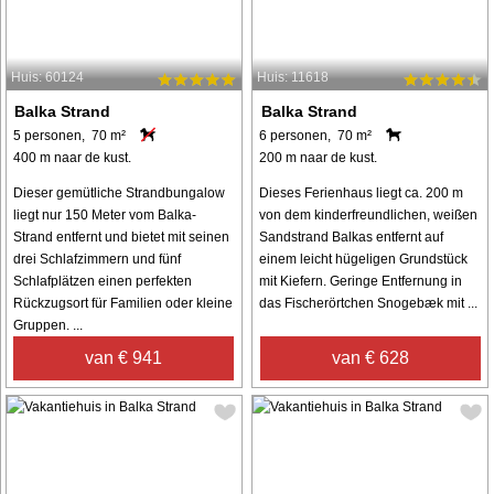
Huis: 60124
Huis: 11618
Balka Strand
Balka Strand
5 personen, 70 m²
6 personen, 70 m²
400 m naar de kust.
200 m naar de kust.
Dieser gemütliche Strandbungalow
Dieses Ferienhaus liegt ca. 200 m
liegt nur 150 Meter vom Balka-
von dem kinderfreundlichen, weißen
Strand entfernt und bietet mit seinen
Sandstrand Balkas entfernt auf
drei Schlafzimmern und fünf
einem leicht hügeligen Grundstück
Schlafplätzen einen perfekten
mit Kiefern. Geringe Entfernung in
Rückzugsort für Familien oder kleine
das Fischerörtchen Snogebæk mit ...
Gruppen. ...
van € 941
van € 628