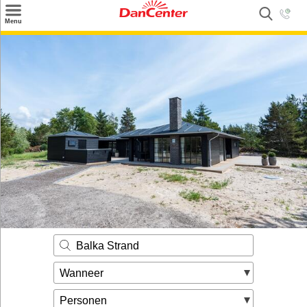
×
Menu
Zoeken
Inspiratie
Informatie over
Service
Kontakt
Balka Strand
Wanneer
Personen