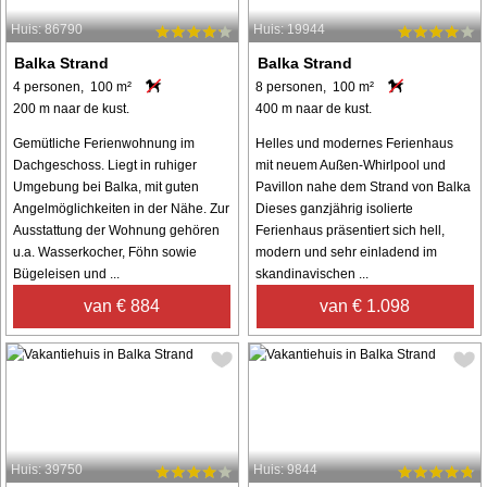
Huis: 86790
Huis: 19944
Balka Strand
Balka Strand
4 personen, 100 m²
8 personen, 100 m²
200 m naar de kust.
400 m naar de kust.
Gemütliche Ferienwohnung im
Helles und modernes Ferienhaus
Dachgeschoss. Liegt in ruhiger
mit neuem Außen-Whirlpool und
Umgebung bei Balka, mit guten
Pavillon nahe dem Strand von Balka
Angelmöglichkeiten in der Nähe. Zur
Dieses ganzjährig isolierte
Ausstattung der Wohnung gehören
Ferienhaus präsentiert sich hell,
u.a. Wasserkocher, Föhn sowie
modern und sehr einladend im
Bügeleisen und ...
skandinavischen ...
van € 884
van € 1.098
Huis: 39750
Huis: 9844