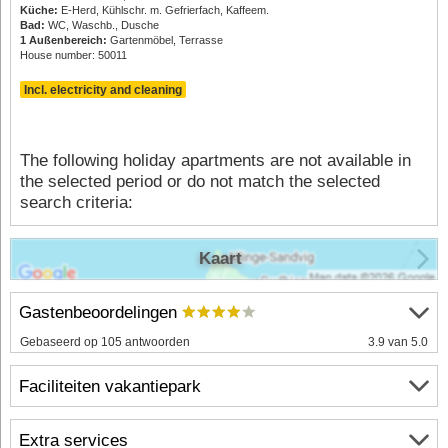
Küche:
E-Herd, Kühlschr. m. Gefrierfach, Kaffeem.
Bad:
WC, Waschb., Dusche
1 Außenbereich:
Gartenmöbel, Terrasse
House number: 50011
Incl. electricity and cleaning
The following holiday apartments are not available in
the selected period or do not match the selected
search criteria:
Kaart
Gastenbeoordelingen
Gebaseerd op 105 antwoorden
3.9 van 5.0
Faciliteiten vakantiepark
Extra services