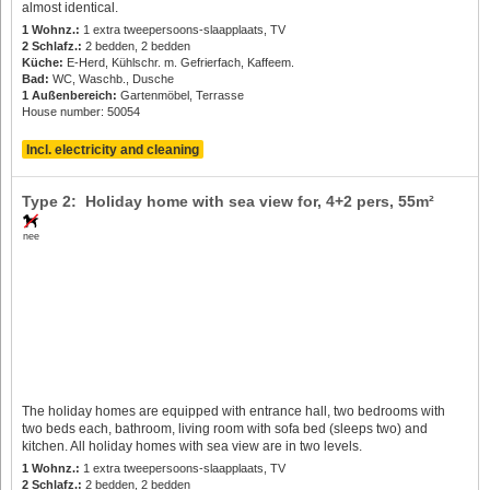
almost identical.
1 Wohnz.:
1 extra tweepersoons-slaapplaats, TV
2 Schlafz.:
2 bedden, 2 bedden
Küche:
E-Herd, Kühlschr. m. Gefrierfach, Kaffeem.
Bad:
WC, Waschb., Dusche
1 Außenbereich:
Gartenmöbel, Terrasse
House number: 50054
Incl. electricity and cleaning
Type 2: Holiday home with sea view for,
4+2 pers
, 55m²
nee
The holiday homes are equipped with entrance hall, two bedrooms with
two beds each, bathroom, living room with sofa bed (sleeps two) and
kitchen. All holiday homes with sea view are in two levels.
1 Wohnz.:
1 extra tweepersoons-slaapplaats, TV
2 Schlafz.:
2 bedden, 2 bedden