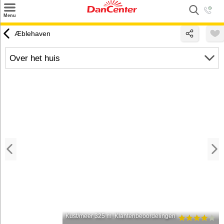
×
Menu
Zoeken
Æblehaven
Inspiratie
Over het huis
Informatie over
Service
Kontakt
Kust/meer 325 m
Klantenbeoordelingen