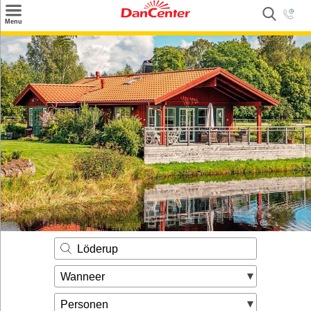
×
Menu
Zoeken
Inspiratie
Informatie over
Service
Kontakt
Löderup
Wanneer
Personen