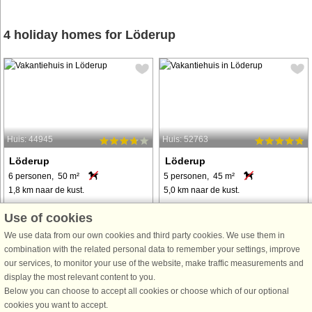
4 holiday homes for Löderup
Huis: 44945
Huis: 52763
Löderup
Löderup
6 personen, 50 m²
5 personen, 45 m²
1,8 km naar de kust.
5,0 km naar de kust.
Hell und freundlich eingerichtetes
Inmitten der reizvollen Landschaft
Use of cookies
Ferienhaus mit zugehörigem kleinen
der Region Skåne bekommen Sie
We use data from our own cookies and third party cookies. We use them in
Annex sowie Spielhäuschen für
hier die Möglichkeit für einen Urlaub
combination with the related personal data to remember your settings, improve
Kinder auf dem Grundstück. Liegt in
auf einem Bauernhof. Sie bewohnen
our services, to monitor your use of the website, make traffic measurements and
attraktiver Umgebung nahe des
ein 2023 neu fertiggestelltes
display the most relevant content to you.
Leuchtturms von Sandhammaren
Wohnteil. Hier wurde an alles, bis ...
Below you can choose to accept all cookies or choose which of our optional
und dem ...
cookies you want to accept.