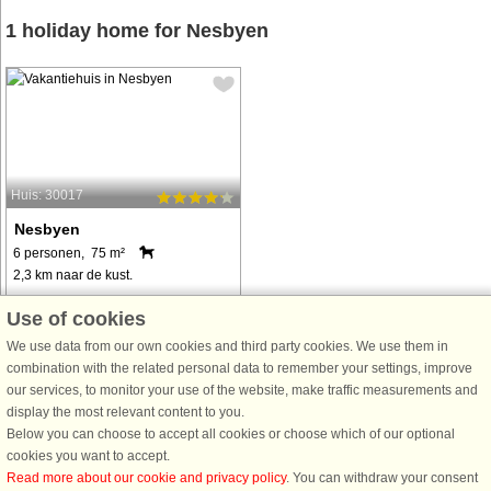
1 holiday home for Nesbyen
Huis: 30017
Nesbyen
6 personen, 75 m²
2,3 km naar de kust.
Gemütliche Hütte, 15 km außerhalb
Use of cookies
von Nesbyen, mit Platz für bis zu 6
We use data from our own cookies and third party cookies. We use them in
Personen. Liegt eingebettet in einen
combination with the related personal data to remember your settings, improve
Birkenwald, auf einem sonnigen
our services, to monitor your use of the website, make traffic measurements and
Naturgrundstück von 1000 m²
display the most relevant content to you.
Größe, mit Blick in Richtung des
Below you can choose to accept all cookies or choose which of our optional
idyllischen ...
cookies you want to accept.
van € 648
Read more about our cookie and privacy policy
. You can withdraw your consent