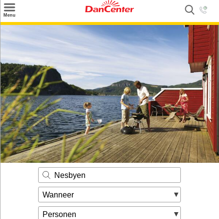
×
Menu
Zoeken
Inspiratie
Informatie over
Service
Kontakt
Nesbyen
Wanneer
Personen