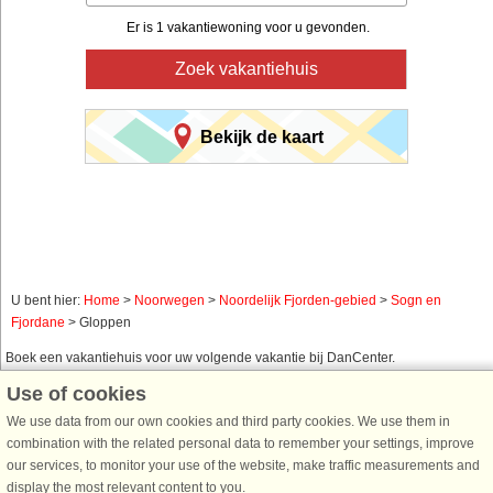
Er is 1 vakantiewoning voor u gevonden.
Zoek vakantiehuis
Bekijk de kaart
U bent hier:
Home
>
Noorwegen
>
Noordelijk Fjorden-gebied
>
Sogn en
Fjordane
> Gloppen
Boek een vakantiehuis voor uw volgende vakantie bij DanCenter.
Use of cookies
Gebruik ons eenvoudig zoeksysteem hieronder om een vakantiehuis te vinden
in de omgeving waar u naar op zoek bent. U kunt uw zoekopdracht filteren en
We use data from our own cookies and third party cookies. We use them in
kiezen voor bijvoorbeeld zeezicht, zwembad, vaatwasser en internet.
combination with the related personal data to remember your settings, improve
our services, to monitor your use of the website, make traffic measurements and
display the most relevant content to you.