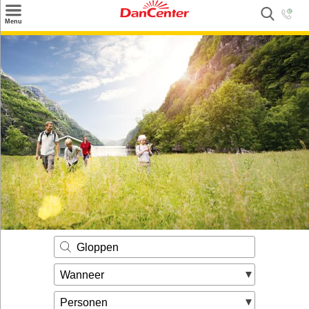
×
Menu
Zoeken
Inspiratie
Informatie over
Service
Kontakt
Gloppen
Wanneer
Personen