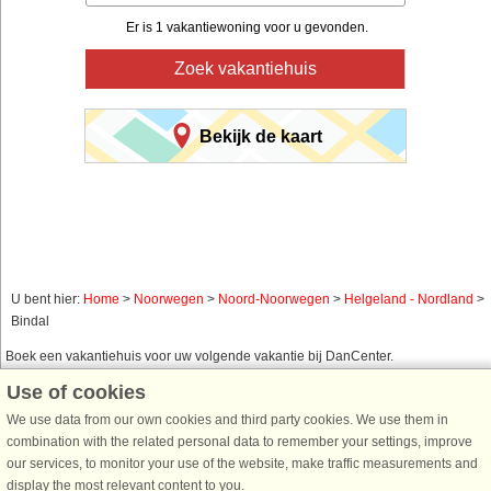
Er is 1 vakantiewoning voor u gevonden.
Zoek vakantiehuis
Bekijk de kaart
U bent hier:
Home
>
Noorwegen
>
Noord-Noorwegen
>
Helgeland - Nordland
>
Bindal
Boek een vakantiehuis voor uw volgende vakantie bij DanCenter.
Use of cookies
Gebruik ons eenvoudig zoeksysteem hieronder om een vakantiehuis te vinden
in de omgeving waar u naar op zoek bent. U kunt uw zoekopdracht filteren en
We use data from our own cookies and third party cookies. We use them in
kiezen voor bijvoorbeeld zeezicht, zwembad, vaatwasser en internet.
combination with the related personal data to remember your settings, improve
our services, to monitor your use of the website, make traffic measurements and
display the most relevant content to you.