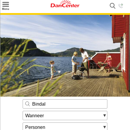
×
Menu
Zoeken
Inspiratie
Informatie over
Service
Kontakt
Bindal
Wanneer
Personen