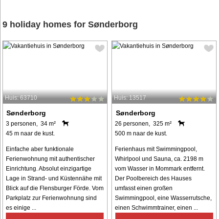
9 holiday homes for Sønderborg
Huis: 63710
Huis: 13517
Sønderborg
Sønderborg
3 personen, 34 m²
26 personen, 325 m²
45 m naar de kust.
500 m naar de kust.
Einfache aber funktionale
Ferienhaus mit Swimmingpool,
Ferienwohnung mit authentischer
Whirlpool und Sauna, ca. 2198 m
Einrichtung. Absolut einzigartige
vom Wasser in Mommark entfernt.
Lage in Strand- und Küstennähe mit
Der Poolbereich des Hauses
Blick auf die Flensburger Förde. Vom
umfasst einen großen
Parkplatz zur Ferienwohnung sind
Swimmingpool, eine Wasserrutsche,
es einige ...
einen Schwimmtrainer, einen ...