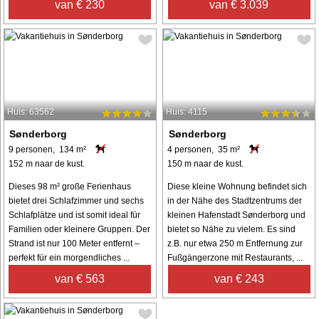
van € 230
van € 3.039
Huis: 63562
Huis: 4115
Sønderborg
Sønderborg
9 personen, 134 m²
4 personen, 35 m²
152 m naar de kust.
150 m naar de kust.
Dieses 98 m² große Ferienhaus
Diese kleine Wohnung befindet sich
bietet drei Schlafzimmer und sechs
in der Nähe des Stadtzentrums der
Schlafplätze und ist somit ideal für
kleinen Hafenstadt Sønderborg und
Familien oder kleinere Gruppen. Der
bietet so Nähe zu vielem. Es sind
Strand ist nur 100 Meter entfernt –
z.B. nur etwa 250 m Entfernung zur
perfekt für ein morgendliches ...
Fußgängerzone mit Restaurants, ...
van € 563
van € 243