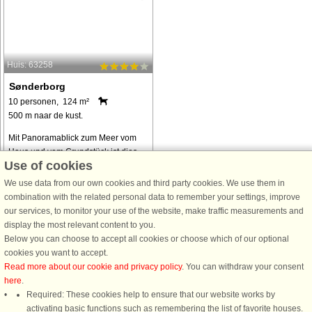
Huis: 63258
Sønderborg
10 personen, 124 m²
500 m naar de kust.
Mit Panoramablick zum Meer vom
Haus und vom Grundstück ist dies
Use of cookies
der perfekte Ausgangspunkt für
einen erholsamen Urlaub in der
We use data from our own cookies and third party cookies. We use them in
Natur. Das Haus liegt in einer
combination with the related personal data to remember your settings, improve
ruhigen Gegend nahe der Küste und
our services, to monitor your use of the website, make traffic measurements and
der offenen ...
display the most relevant content to you.
Below you can choose to accept all cookies or choose which of our optional
van € 503
cookies you want to accept.
Read more about our cookie and privacy policy
. You can withdraw your consent
here
.
Alle
vakantiewoningen in de omgeving
.
Required: These cookies help to ensure that our website works by
activating basic functions such as remembering the list of favorite houses.