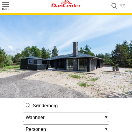
×
Menu
Zoeken
Inspiratie
Informatie over
Service
Kontakt
Sønderborg
Wanneer
Personen