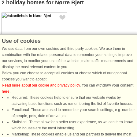
2 holiday homes for Nørre Bjert
Use of cookies
Huis: 56251
We use data from our own cookies and third party cookies. We use them in
combination with the related personal data to remember your settings, improve
Nørre Bjert
our services, to monitor your use of the website, make traffic measurements and
6 personen, 120 m²
display the most relevant content to you.
125 m naar de kust.
Below you can choose to accept all cookies or choose which of our optional
van € 1.354
cookies you want to accept.
Read more about our cookie and privacy policy
. You can withdraw your consent
here
.
Required: These cookies help to ensure that our website works by
activating basic functions such as remembering the list of favorite houses.
Functional: These are used to remember your search settings, e.g. number
DanCenter A/S - Kronprinsensgade 3, 2. - 1114 København K - Danmark
of people, pets, date of arrival, etc.
Statistical: These allow for a better user experience, as we can then know
Tel.: +45 70 13 00 00 - Fax.: +45 70 13 70 70 - CVR: 67324013
which houses are the most interesting.
Danske Bank Copenhagen - IBAN: DK35 3000 4073 0424 53 - BIC/Swift Code :
Marketing: These cookies enable us and our partners to deliver the most
DABADKKK