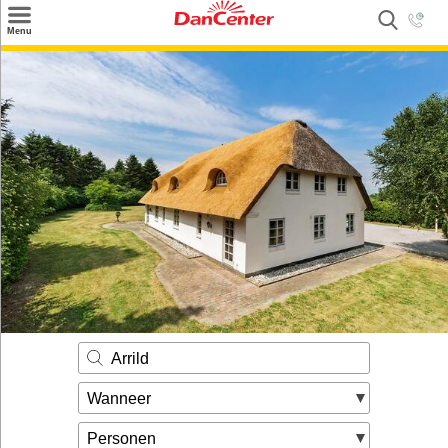
×
Menu
Zoeken
Inspiratie
Informatie over
Service
Kontakt
Arrild
Wanneer
Personen