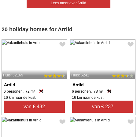
Lees meer over Arrild
20 holiday homes for Arrild
Huis: 62169
Huis: 6242
Arrild
Arrild
6 personen, 72 m²
6 personen, 78 m²
16 km naar de kust.
16 km naar de kust.
van € 432
van € 237