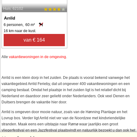
Huis: 62102
Arrild
6 personen, 60 m²
16 km naar de kust.
van € 164
Alle
vakantiewoningen in de omgeving
.
Arrild is een klein dorp in het zuiden. De plaats is vooral bekend vanwege het
vakantiegebied Arrild Ferieby, dat uit ongeveer 400 vakantiewoningen en een
camping bestaat. Omdat het plaatsje in het zuiden ligt is het relatief dicht bij
Nederland en daardoor zeer geliefd onder Nederlanders. Ook veel Denen en
Duitsers brengen de vakantie hier door.
Arrild is omgeven door mooie natuur, zoals van de Hønning Plantage en het
Lovrup bos. Verder ligt Arrild niet ver van de Noordzee met kindvriendelijke
stranden. Maak eens een uitstapje naar Rømø waar jaarlijks een groot
vliegerfestival en een Jazzfestival plaatsvindt en natuurlijk bezoekt u dan ook het
bekende brede zandstrand van dit schiereiland!