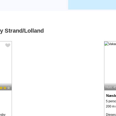
y Strand/Lolland
Huis: 
Næsb
5 pers
200 m 
æsby
Dieses