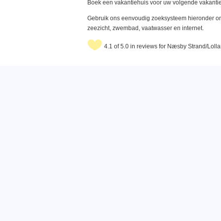
Boek een vakantiehuis voor uw volgende vakantie
Gebruik ons eenvoudig zoeksysteem hieronder om 
zeezicht, zwembad, vaatwasser en internet.
4.1 of 5.0 in reviews for Næsby Strand/Loll