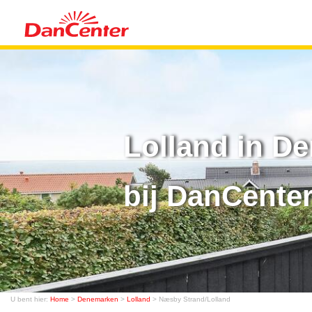
Lolland in D
bij DanCente
U bent hier:
Home
>
Denemarken
>
Lolland
> Næsby Strand/Lolland