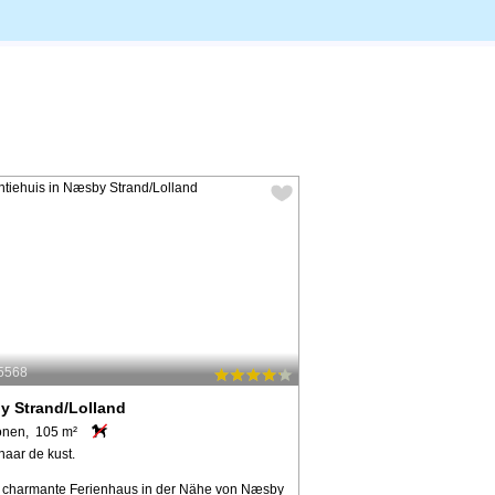
45568
y Strand/Lolland
onen, 105 m²
naar de kust.
 charmante Ferienhaus in der Nähe von Næsby