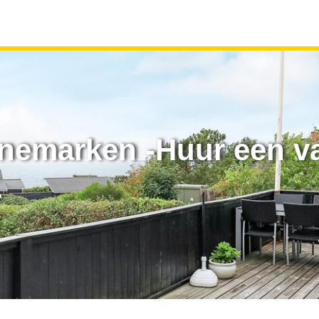
enemarken -Huur een v
r