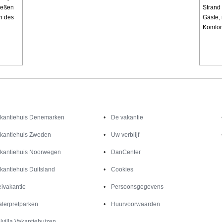
ießen
Strand 
n des
Gäste, 
Komfor
Inspiratie
Informatie over
kantiehuis Denemarken
De vakantie
kantiehuis Zweden
Uw verblijf
kantiehuis Noorwegen
DanCenter
kantiehuis Duitsland
Cookies
ivakantie
Persoonsgegevens
terpretparken
Huurvoorwaarden
lvilla Vakantiehuizen