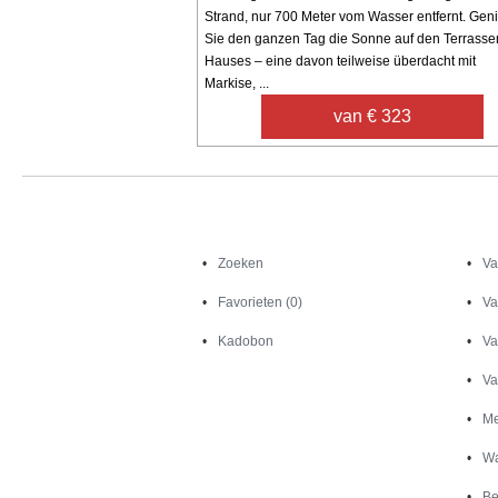
Strand, nur 700 Meter vom Wasser entfernt. Gen
Sie den ganzen Tag die Sonne auf den Terrasse
Hauses – eine davon teilweise überdacht mit
Markise, ...
van € 323
Zoeken
Zoeken
Va
Favorieten (0)
Va
Kadobon
Va
Va
Me
Wa
Be