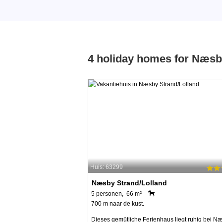
4 holiday homes for Næsb
Huis: 63299
Næsby Strand/Lolland
5 personen, 66 m²
700 m naar de kust.
Dieses gemütliche Ferienhaus liegt ruhig bei N