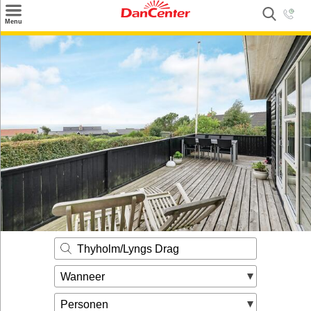
×
Menu
Zoeken
Inspiratie
Informatie over
Service
Kontakt
Thyholm/Lyngs Drag
Wanneer
Personen