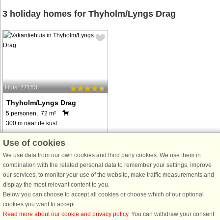
3 holiday homes for Thyholm/Lyngs Drag
Huis: 27153
Thyholm/Lyngs Drag
5 personen, 72 m²
300 m naar de kust.
Hell und freundlich eingerichtetes
Use of cookies
Ferienhaus auf einem
We use data from our own cookies and third party cookies. We use them in
Naturgrundstück, in ruhiger
combination with the related personal data to remember your settings, improve
Umgebung und nur ca. 300 m vom
our services, to monitor your use of the website, make traffic measurements and
Limfjord gelegen. Der Wohnraum ist
display the most relevant content to you.
komfortabel möbliert und mit dem
Below you can choose to accept all cookies or choose which of our optional
Küchenbereich offen ...
cookies you want to accept.
van € 648
Read more about our cookie and privacy policy
. You can withdraw your consent